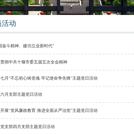
员活动
国奋斗精神、建功立业新时代”
习贯彻中共十堰市委五届五次全会精神
七月“不忘初心铸党魂·牢记使命争先锋”主题党日活动
部六月支部主题党日活动
开展“党风廉政教育·推进全面从严治党”主题党日活动
部党支部四月支部主题党日活动