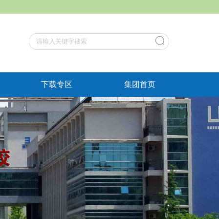
下载专区
集团首页