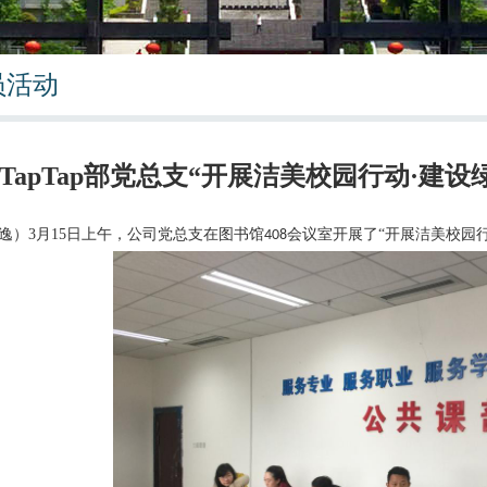
员活动
TapTap部党总支“开展洁美校园行动·建
逸
）
3
月15
日上午，公司党总支在图书馆
会议室开展了“
开展洁美校园
408