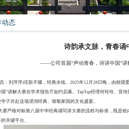
作动态
诗韵承文脉，青春诵
——公司首届“声动青春，诗讲中国”
讯员：刘萍萍)弦歌不辍，经典永续。2025年12月28日晚，由校团
国”讲解大赛在学术报告厅如约启幕。TapTap经理何玲玲、
校学子共赴这场浸润经典、致敬家国的文化盛宴。
大赛严格对标第八届中华经典诵写讲大赛的流程与标准，既是校
手的关键平台。