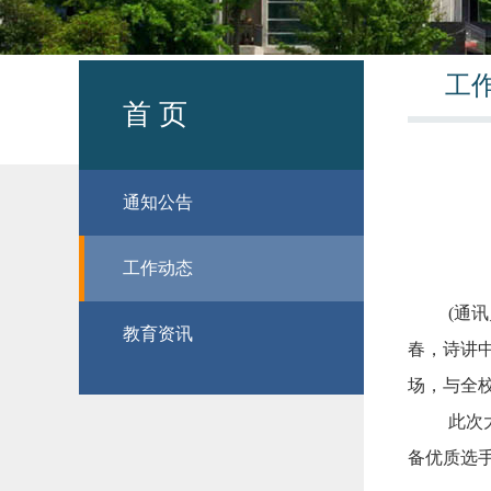
工
首 页
通知公告
工作动态
(通
教育资讯
春，诗讲中
场，与全
此次
备优质选