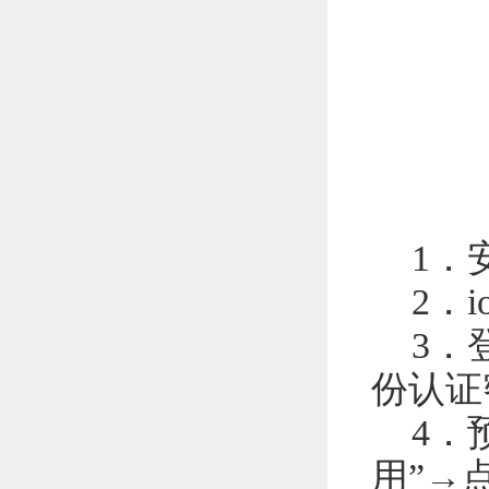
1
．
2
．
3
．
份认证
4
．
用”→