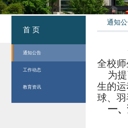
通知公
首 页
通知公告
全校师
工作动态
为提
生的运
教育资讯
球、羽
一、