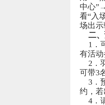
中心”
看“入
场出示
二、
1
．
有活动
2．
可带3
3．
约，若
4．