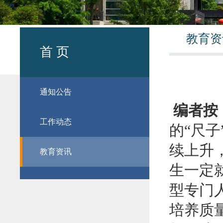
教育资
首 页
通知公告
编者按
工作动态
的“尺
续上升
教育资讯
生一定
型专门
培养质