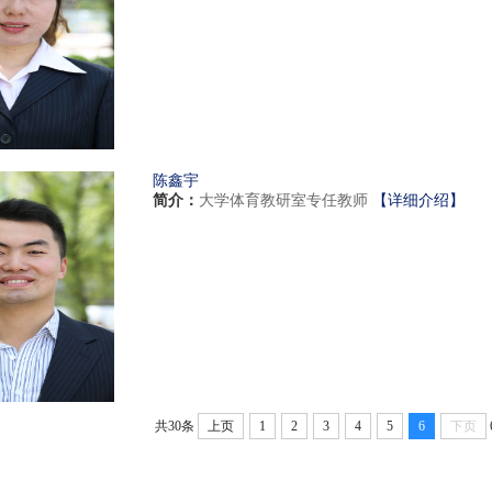
陈鑫宇
简介：
大学体育教研室专任教师
【详细介绍】
共30条
上页
1
2
3
4
5
6
下页