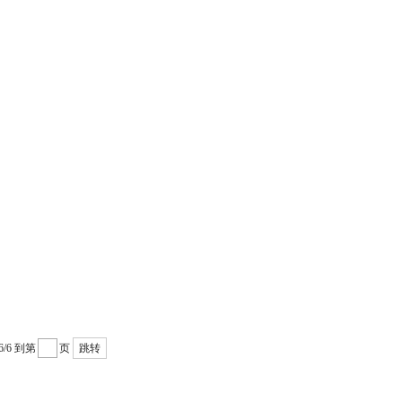
6/6
到第
页
跳转